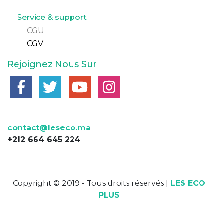
de
Pied
page
Service & support
CGU
de
CGV
page
Rejoignez Nous Sur
2
contact@leseco.ma
+212 664 645 224
Copyright © 2019 - Tous droits réservés |
LES ECO
PLUS